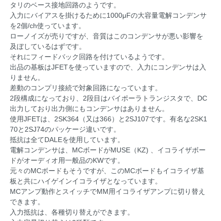
タリのベース接地回路のようです。
入力にバイアスを掛けるために1000μFの大容量電解コンデンサ
を2個/ch使っています。
ローノイズが売りですが、音質はこのコンデンサが悪い影響を
及ぼしているはずです。
それにフィードバック回路を付けているようです。
出品の基板はJFETを使っていますので、入力にコンデンサは入
りません。
差動のコンプリ接続で対象回路になっています。
2段構成になっており、2段目はバイポーラトランジスタで、DC
出力しており出力側にもコンデンサはありません。
使用JFETは、2SK364（又は366）と2SJ107です。有名な2SK1
70と2SJ74のパッケージ違いです。
抵抗は全てDALEを使用しています。
電解コンデンサは、MCボードがMUSE（KZ) 、イコライザボー
ドがオーディオ用一般品のKWです。
元々のMCボードもそうですが、このMCボードもイコライザ基
板と共にハイゲインイコライザとなっています。
MCアンプ動作とスイッチでMM用イコライザアンプに切り替え
できます。
入力抵抗は、各種切り替えができます。