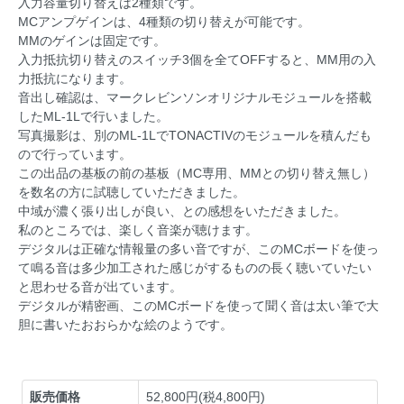
入力容量切り替えは2種類です。
MCアンプゲインは、4種類の切り替えが可能です。
MMのゲインは固定です。
入力抵抗切り替えのスイッチ3個を全てOFFすると、MM用の入
力抵抗になります。
音出し確認は、マークレビンソンオリジナルモジュールを搭載
したML-1Lで行いました。
写真撮影は、別のML-1LでTONACTIVのモジュールを積んだも
ので行っています。
この出品の基板の前の基板（MC専用、MMとの切り替え無し）
を数名の方に試聴していただきました。
中域が濃く張り出しが良い、との感想をいただきました。
私のところでは、楽しく音楽が聴けます。
デジタルは正確な情報量の多い音ですが、このMCボードを使っ
て鳴る音は多少加工された感じがするものの長く聴いていたい
と思わせる音が出ています。
デジタルが精密画、このMCボードを使って聞く音は太い筆で大
胆に書いたおおらかな絵のようです。
販売価格
52,800円(税4,800円)